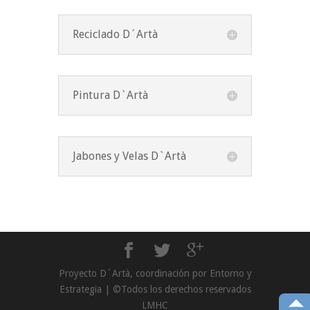
Reciclado D´Artà
Pintura D`Artà
Jabones y Velas D`Artà
Proyecto D´Artà, coordinación por Entorno y
Estrategia | ©Todos los derechos reservados
LMHC