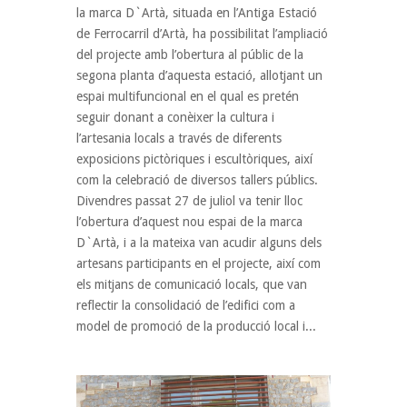
la marca D`Artà, situada en l’Antiga Estació
de Ferrocarril d’Artà, ha possibilitat l’ampliació
del projecte amb l’obertura al públic de la
segona planta d’aquesta estació, allotjant un
espai multifuncional en el qual es pretén
seguir donant a conèixer la cultura i
l’artesania locals a través de diferents
exposicions pictòriques i escultòriques, així
com la celebració de diversos tallers públics.
Divendres passat 27 de juliol va tenir lloc
l’obertura d’aquest nou espai de la marca
D`Artà, i a la mateixa van acudir alguns dels
artesans participants en el projecte, així com
els mitjans de comunicació locals, que van
reflectir la consolidació de l’edifici com a
model de promoció de la producció local i...